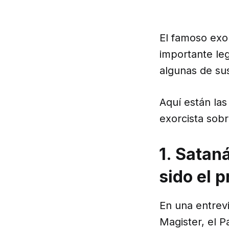
El famoso exor
importante le
algunas de su
Aquí están la
exorcista sob
1. Satan
sido el p
En una entrevi
Magister, el P