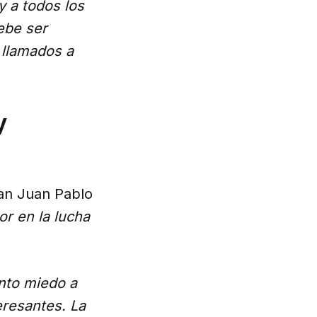
y a todos los
ebe ser
 llamados a
y
San Juan Pablo
r en la lucha
anto miedo a
eresantes. La