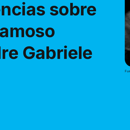
encias sobre
 famoso
re Gabriele
Fue