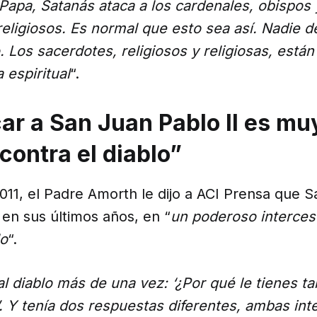
Papa, Satanás ataca a los cardenales, obispos 
religiosos. Es normal que esto sea así. Nadie d
 Los sacerdotes, religiosos y religiosas, están
 espiritual
“.
car a San Juan Pablo II es mu
contra el diablo”
011, el Padre Amorth le dijo a ACI Prensa que 
, en sus últimos años, en “
un poderoso interceso
lo
“.
l diablo más de una vez: ‘¿Por qué le tienes t
’. Y tenía dos respuestas diferentes, ambas int