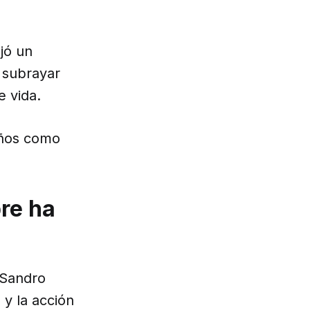
jó un
 subrayar
e vida.
años como
pre ha
o Sandro
 y la acción