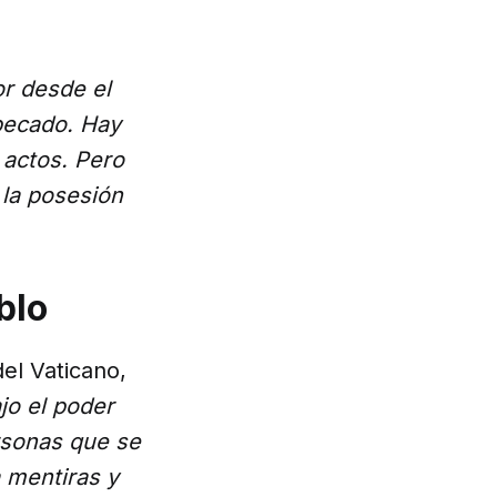
or desde el
 pecado. Hay
 actos. Pero
 la posesión
blo
del Vaticano,
jo el poder
rsonas que se
a mentiras y