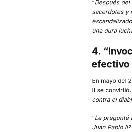
“
Después del 
sacerdotes y 
escandalizado.
una dura lucha
4. “Invo
efectivo 
En mayo del 2
II se convirtió
contra el diab
“
Le pregunté a
Juan Pablo II?