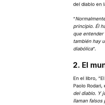
del diablo en l
“
Normalmente,
principio. Él
que entender 
también hay un
diabólica
”.
2. El mu
En el libro, “E
Paolo Rodari,
del diablo. Y
llaman falsos 