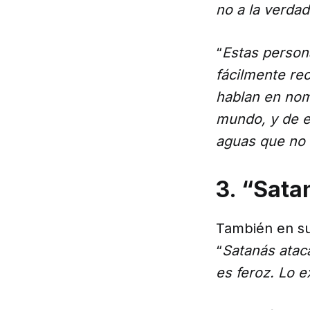
no a la verdad
“
Estas persona
fácilmente re
hablan en nom
mundo, y de e
aguas que no 
3. “Sata
También en su 
“
Satanás atac
es feroz. Lo 