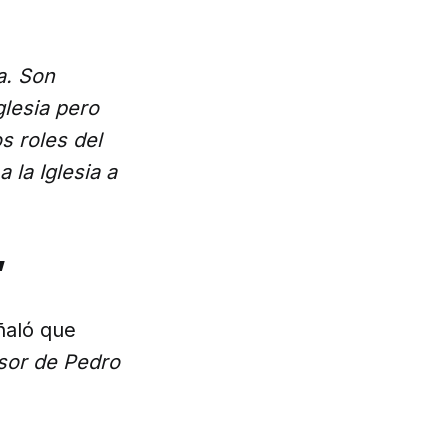
a. Son
glesia pero
s roles del
 la Iglesia a
”
ñaló que
esor de Pedro