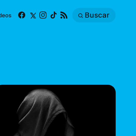
Buscar
deos
Facebook
X
Instagram
TikTok
RSS