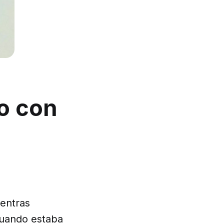
io con
ientras
cuando estaba