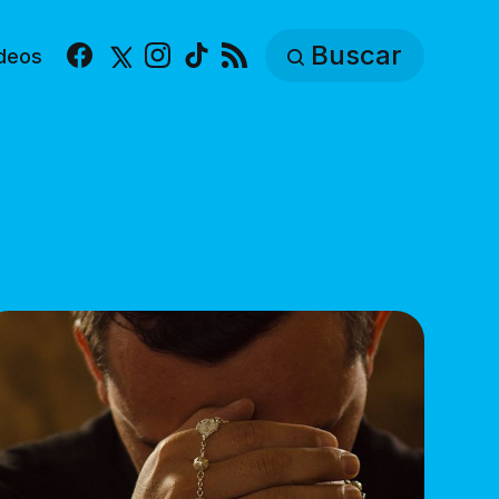
Buscar
deos
Facebook
X
Instagram
TikTok
RSS