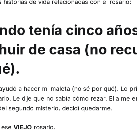
 historias de vida relacionadas con el rosario:
ndo tenía cinco años
huir de casa (no re
ué).
yudó a hacer mi maleta (no sé por qué). Lo p
ario. Le dije que no sabía cómo rezar. Ella me 
el segundo misterio, decidí quedarme.
o ese
VIEJO
rosario.