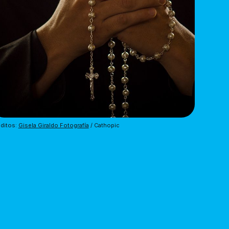
ditos: 
Gisela Giraldo Fotografía
 / Cathopic