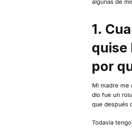
algunas de mis
1. Cua
quise 
por q
Mi madre me a
dio fue un ros
que después d
Todavía teng