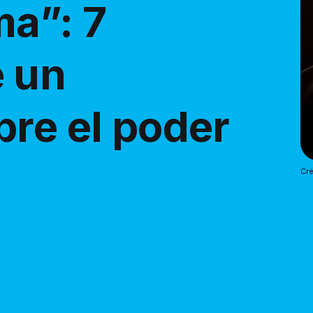
ma”: 7
 un
bre el poder
Cré