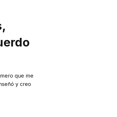
,
cuerdo
rimero que me
enseñó y creo