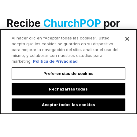
Recibe
ChurchPOP
por
email.
Al hacer clic en “Aceptar todas las cookies”, usted
acepta que las cookies se guarden en su dispositivo
Nombre
para mejorar la navegación del sitio, analizar el uso del
mismo, y colaborar con nuestros estudios para
marketing.
Política de Privacidad
Apellido
Preferencias de cookies
Rechazarlas todas
Correo
*
Aceptar todas las cookies
Acepto recibir otras comunicaciones de EWTN.
Puedes darte de baja de estas comunicaciones en cualquier
momento. Para obtener más información sobre cómo darte de baja,
nuestras prácticas de privacidad y cómo nos comprometemos a
proteger y respetar tu privacidad, consulta nuestra
Política de