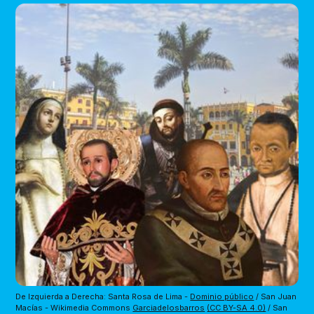
De Izquierda a Derecha: Santa Rosa de Lima - 
Dominio público
 / San Juan 
Macías - Wikimedia Commons 
Garciadelosbarros
(CC BY-SA 4.0)
 / San 