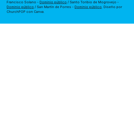
Francisco Solano - 
Dominio público
 / Santo Toribio de Mogrovejo - 
Dominio público
 / San Martín de Porres - 
Dominio público
. Diseño por 
ChurchPOP con Canva.