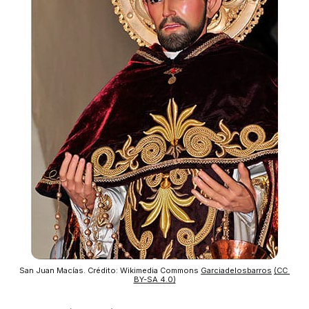
San Juan Macías. Crédito: Wikimedia Commons 
Garciadelosbarros
(CC 
BY-SA 4.0)