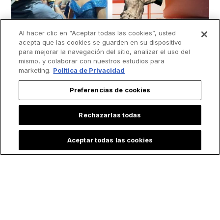
Al hacer clic en “Aceptar todas las cookies”, usted
acepta que las cookies se guarden en su dispositivo
para mejorar la navegación del sitio, analizar el uso del
mismo, y colaborar con nuestros estudios para
marketing.
Política de Privacidad
Preferencias de cookies
Quinceañera rinde
Si sales de
Rechazarlas todas
emotivo tributo a la
vacaciones no te
Virgen en sus XV… y
alejes de Dios: 7
Aceptar todas las cookies
se hace viral
acciones que te
ayudarán a
mantener viva tu fe