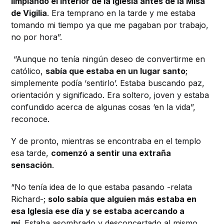
limpiando el interior de la Iglesia antes de la Misa
de Vigilia
. Era temprano en la tarde y me estaba
tomando mi tiempo ya que me pagaban por trabajo,
no por hora”.
“
Aunque no tenía ningún deseo de convertirme en
católico,
sabía que estaba en un lugar santo
;
s
implemente podía ‘sentirlo’.
Estaba buscando paz,
orientación y significado.
Era soltero, joven y estaba
confundido acerca de algunas cosas ‘en la vida”,
reconoce.
Y de pronto, mientras se encontraba en el templo
esa tarde,
comenzó a sentir una extraña
sensación
.
“No tenía idea de lo que estaba pasando -relata
Richard-;
s
olo sabía que alguien más estaba en
esa Iglesia ese día y se estaba acercando a
mí
.
Estaba asombrado y desconcertado al mismo