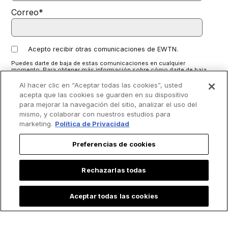
Correo
*
Acepto recibir otras comunicaciones de EWTN.
Puedes darte de baja de estas comunicaciones en cualquier
momento. Para obtener más información sobre cómo darte de baja,
nuestras prácticas de privacidad y cómo nos comprometemos a
proteger y respetar tu privacidad, consulta nuestra
Política de
Al hacer clic en “Aceptar todas las cookies”, usted
privacidad
.
acepta que las cookies se guarden en su dispositivo
para mejorar la navegación del sitio, analizar el uso del
mismo, y colaborar con nuestros estudios para
marketing.
Política de Privacidad
Preferencias de cookies
Rechazarlas todas
Aceptar todas las cookies