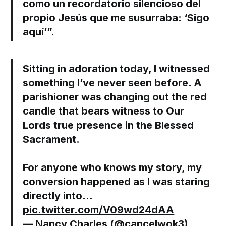
como un recordatorio silencioso del
propio Jesús que me susurraba: ‘Sigo
aquí’”.
Sitting in adoration today, I witnessed
something I’ve never seen before. A
parishioner was changing out the red
candle that bears witness to Our
Lords true presence in the Blessed
Sacrament.
For anyone who knows my story, my
conversion happened as I was staring
directly into…
pic.twitter.com/V09wd24dAA
— Nancy Charles (@cancelwok3)