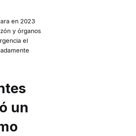
ara en 2023
zón y órganos
rgencia el
imadamente
ntes
ió un
ómo