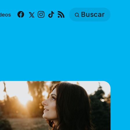
Buscar
deos
Facebook
X
Instagram
TikTok
RSS