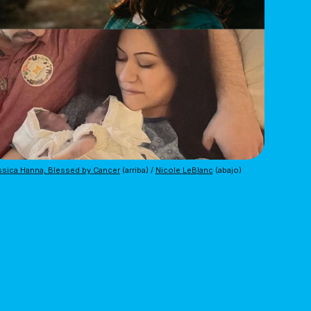
sica Hanna, Blessed by Cancer
 (arriba) / 
Nicole LeBlanc
 (abajo)