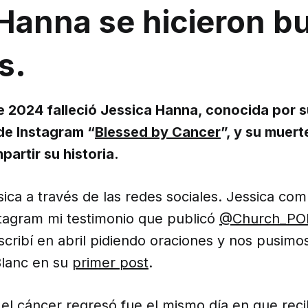
 Hanna se hicieron 
s.
 de 2024 falleció Jessica Hanna, conocida por 
de Instagram “
Blessed by Cancer
”, y su muert
artir su historia.
ica a través de las redes sociales. Jessica com
stagram mi testimonio que publicó
@Church_PO
cribí en abril pidiendo oraciones y nos pusimo
Blanc en su
primer post
.
 el cáncer regresó fue el mismo día en que reci