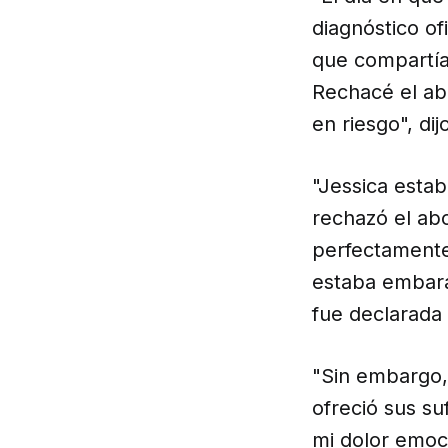
diagnóstico o
que compartía
Rechacé el ab
en riesgo", di
"Jessica esta
rechazó el abo
perfectamente
estaba embar
fue declarada 
"Sin embargo, 
ofreció sus su
mi dolor emoci