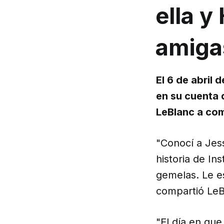
ella y
amiga
El 6 de abril
en su cuenta 
LeBlanc a comp
"Conocí a Jess
historia de In
gemelas. Le es
compartió Le
"El día en que