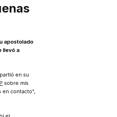
buenas
su apostolado
e llevó a
partió en su
P
sobre mis
s en contacto",
bí el