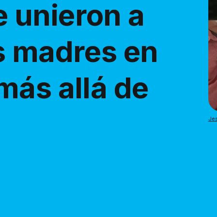
fe unieron a
s madres en
más allá de
Jes