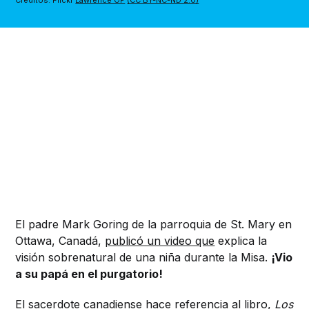
Créditos: Flickr 
Lawrence OP
(CC BY-NC-ND 2.0)
El padre Mark Goring de la parroquia de St. Mary en
Ottawa, Canadá,
publicó un video que
explica la
visión sobrenatural de una niña durante la Misa.
¡Vio
a su papá en el purgatorio!
El sacerdote canadiense hace referencia al libro,
Los