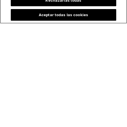
Rechazarlas todas
Aceptar todas las cookies
La sorprendente
Un día después de
historia de Petra, la
bautizar a más de
joven que arriesgó
170 personas, este
su vida para salvar
joven sacerdote fue
la Eucaristía
asesinado