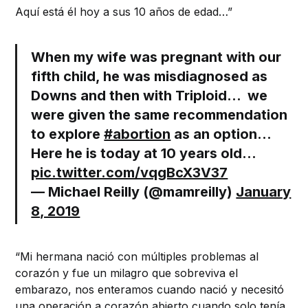
Aquí está él hoy a sus 10 años de edad…”
When my wife was pregnant with our
fifth child, he was misdiagnosed as
Downs and then with Triploid… we
were given the same recommendation
to explore
#abortion
as an option…
Here he is today at 10 years old…
pic.twitter.com/vqgBcX3V37
— Michael Reilly (@mamreilly)
January
8, 2019
“Mi hermana nació con múltiples problemas al
corazón y fue un milagro que sobreviva el
embarazo, nos enteramos cuando nació y necesitó
una operación a corazón abierto cuando solo tenía