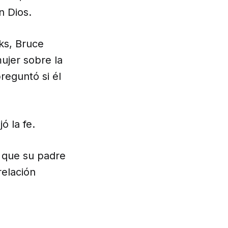
n Dios.
ks,
Bruce
ujer sobre la
reguntó si él
ó la fe.
a que su padre
relación