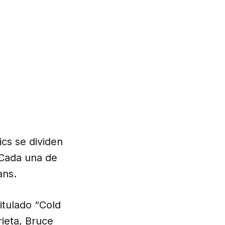
cs se dividen
 Cada una de
ans.
itulado “Cold
rieta, Bruce