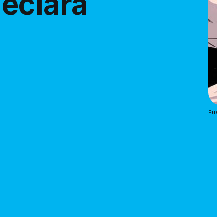
eclara
Fue