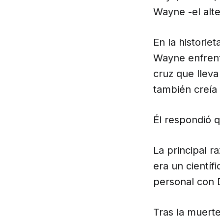
Wayne -el alt
En la historiet
Wayne enfrent
cruz que lleva
también creía 
Él respondió q
La principal 
era un científ
personal con D
Tras la muerte