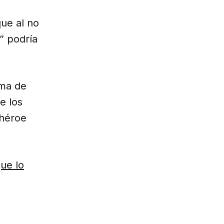
ue al no
” podría
ema de
e los
 héroe
ue lo