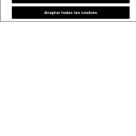
Aceptar todas las cookies
Club de fútbol
Sacerdote bautiza
europeo dedica su
de emergencia a
nueva camiseta a
una bebé prematura
Santa Rosa de Lima:
y el video conmueve
la historia detrás del
a internet
homenaje