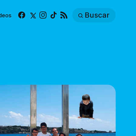
Buscar
deos
Facebook
X
Instagram
TikTok
RSS