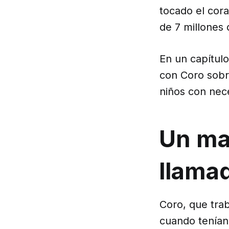
tocado el cor
de 7 millones
En un capítul
con Coro sobre
niños con nec
Un mat
llamad
Coro, que tra
cuando tenían 