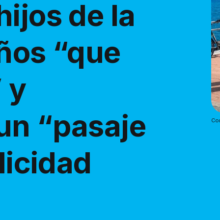
ijos de la
niños “que
 y
un “pasaje
Cor
licidad