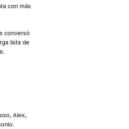
nta con más
te conversó
rga lista de
a.
oso, Alex,
monio.