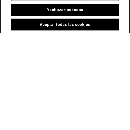
Rechazarlas todas
Aceptar todas las cookies
Quinceañera rinde
Las “Cinco Piedras”
emotivo tributo a la
de Medjugorje: el
Virgen en sus XV… y
arma espiritual que
se hace viral
muchos católicos
están
redescubriendo