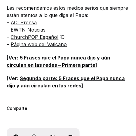
Les recomendamos estos medios serios que siempre
están atentos a lo que diga el Papa:
–
ACI Prensa
–
EWTN Noticias
–
ChurchPOP Español
:D
–
Página web del Vaticano
[Ver:
5 Frases que el Papa nunca dijo y aún
circulan en las redes – Primera parte
]
[Ver:
Segunda parte: 5 Frases que el Papa nunca
dijo y aún circulan en las redes
]
Comparte