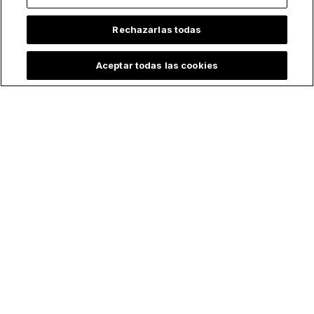
Rechazarlas todas
Aceptar todas las cookies
Todo se quemó…
Del ateísmo a la fe
excepto ella: Estatua
católica: Popular
de la Virgen María
pareja de
permanece en pie y
influencers recibe el
da esperanza tras
Bautismo a los 30
incendios
años