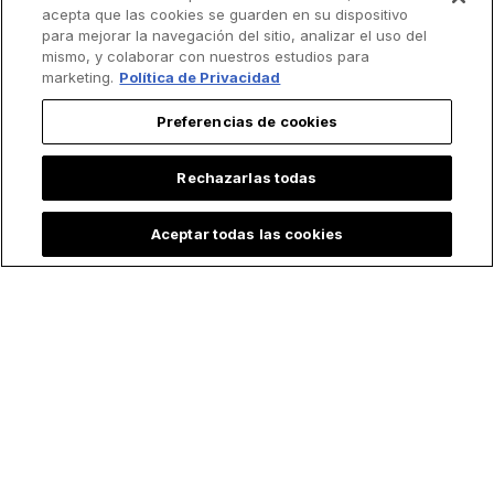
acepta que las cookies se guarden en su dispositivo
Correo
*
para mejorar la navegación del sitio, analizar el uso del
mismo, y colaborar con nuestros estudios para
marketing.
Política de Privacidad
Acepto recibir otras comunicaciones de EWTN.
Preferencias de cookies
Puedes darte de baja de estas comunicaciones en cualquier
momento. Para obtener más información sobre cómo darte de baja,
nuestras prácticas de privacidad y cómo nos comprometemos a
Rechazarlas todas
proteger y respetar tu privacidad, consulta nuestra
Política de
privacidad
.
Aceptar todas las cookies