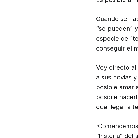
Cuando se hab
“se pueden” y
especie de “te
conseguir el 
Voy directo a
a sus novias y
posible amar a
posible hacer
que llegar a t
¡Comencemos! 
“historia” del 