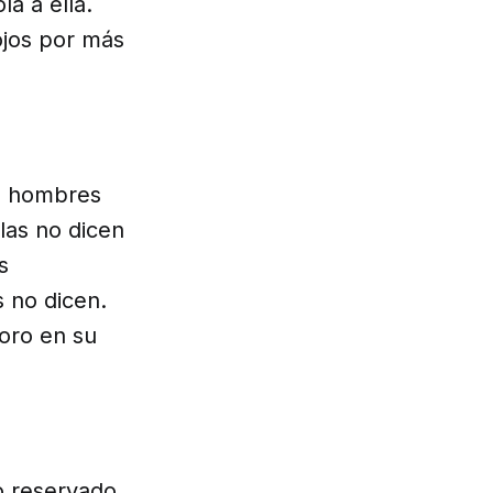
a a ella.
ojos por más
os hombres
las no dicen
s
 no dicen.
oro en su
o reservado