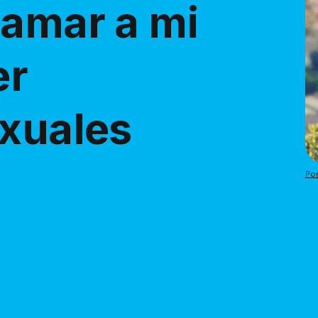
 amar a mi
er
exuales
Po