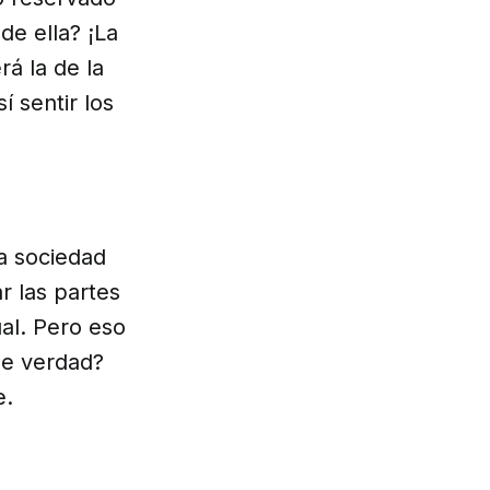
de ella? ¡La
á la de la
í sentir los
a sociedad
ar las partes
ual. Pero eso
de verdad?
e.