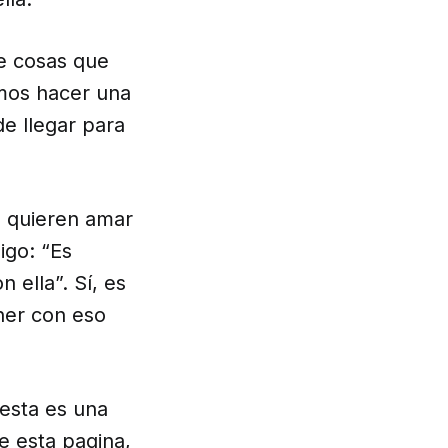
de cosas que
mos hacer una
de llegar para
, quieren amar
igo: “Es
 ella”. Sí, es
ner con eso
esta es una
de esta pagina,