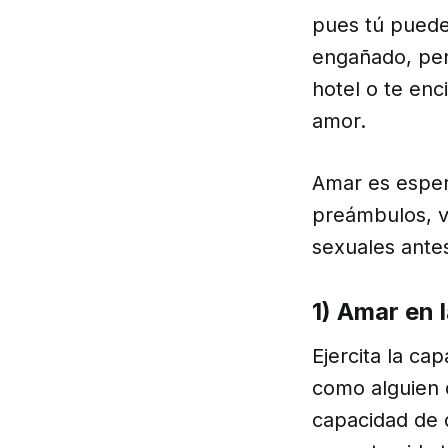
pues tú puede
engañado, pen
hotel o te enc
amor.
Amar es espera
preámbulos, v
sexuales ante
1) Amar en 
Ejercita la ca
como alguien q
capacidad de d