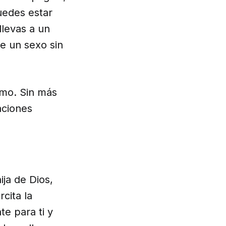
uedes estar
levas a un
de un sexo sin
smo. Sin más
aciones
ja de Dios,
cita la
e para ti y