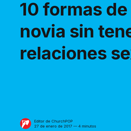
10 formas de
novia sin ten
relaciones s
Editor de ChurchPOP
27 de enero de 2017 — 4 minutos