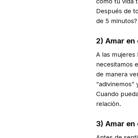
como tu vida 
Después de to
de 5 minutos?
2) Amar en e
A las mujeres 
necesitamos ej
de manera ver
“adivinemos” 
Cuando puedas
relación.
3) Amar en 
Antes de sent