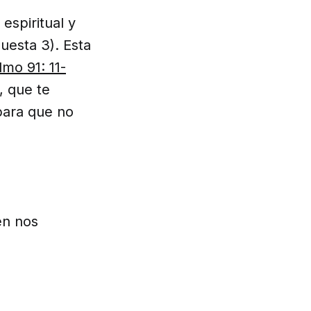
espiritual y
uesta 3). Esta
lmo 91: 11-
, que te
para que no
én nos