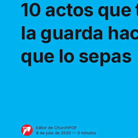
10 actos que 
la guarda hac
que lo sepas
Editor de ChurchPOP
8 de julio de 2020 — 3 minutos