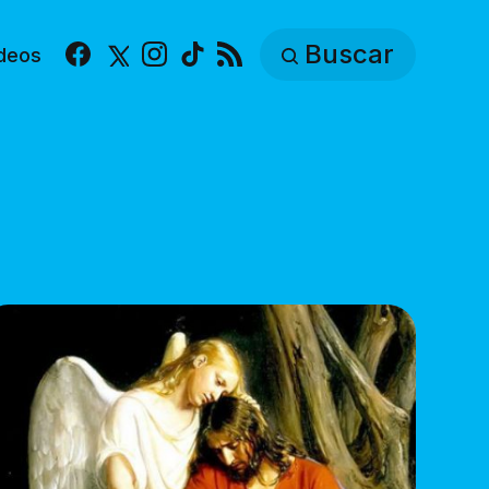
Buscar
deos
Facebook
X
Instagram
TikTok
RSS