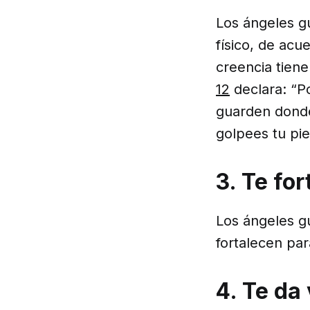
Los ángeles g
físico, de ac
creencia tiene
12
declara: “Po
guarden donde
golpees tu pie
3. Te for
Los ángeles gu
fortalecen pa
4. Te da 