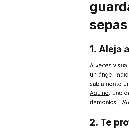
guarda
sepas
1. Aleja
A veces visua
un ángel malo
sabiamente en
Aquino
, uno d
demonios (
Su
2. Te pr