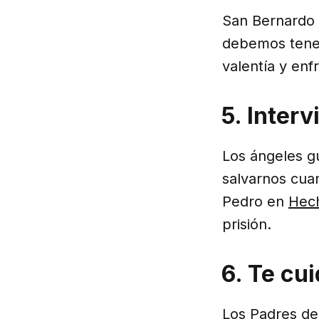
San Bernardo
debemos tener
valentía y enf
5. Inter
Los ángeles g
salvarnos cuan
Pedro en
Hec
prisión.
6. Te cu
Los Padres de 