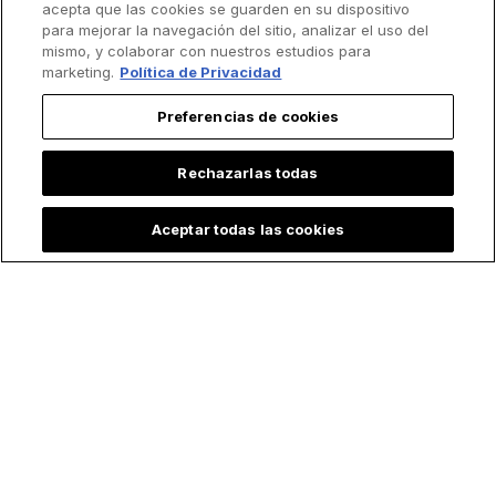
acepta que las cookies se guarden en su dispositivo
para mejorar la navegación del sitio, analizar el uso del
mismo, y colaborar con nuestros estudios para
marketing.
Política de Privacidad
Preferencias de cookies
¿Por qué la Virgen
Club de fútbol
Rechazarlas todas
María aparece con
europeo dedica su
distintos atuendos?
nueva camiseta a
Aceptar todas las cookies
5 "outfits" icónicos
Santa Rosa de Lima:
de la Madre de Dios
la historia detrás del
y su significado
homenaje