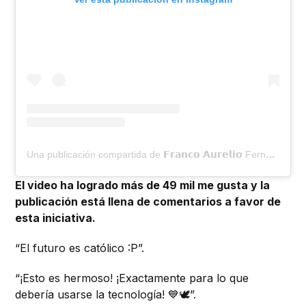
Una publicación compartida de 𝗙𝗿𝗮𝗻𝗰𝗼 𝗔𝘂𝗿𝗲𝗹𝗶𝗼 Fernandez (@thefrancotv)
El video ha logrado más de 49 mil me gusta y la
publicación está llena de comentarios a favor de
esta iniciativa.
“El futuro es católico :P”.
“¡Esto es hermoso! ¡Exactamente para lo que
debería usarse la tecnología! 💙🕊️”.