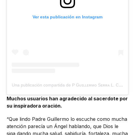
Ver esta publicación en Instagram
Una publicación compartida de P Gᴜɪʟʟᴇʀᴍᴏ Sᴇʀʀᴀ L. C. (@gserradm)
Muchos usuarios han agradecido al sacerdote por
su inspiradora oración.
“Que lindo Padre Guillermo lo escuche como mucha
atención parecía un Ángel hablando, que Dios le
siga dando mucha salud, sabiduría, fortaleza, mucha