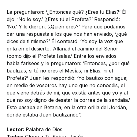
Le preguntaron: ‘¿Entonces qué? ¿Eres tú Elías?’ Él
dijo: ‘No lo soy.’ ‘¿Eres tú el Profeta?’ Respondió:
‘No.’ Y le dijeron: ‘¿Quién eres?’ Para que podamos
dar una respuesta a los que nos han enviado, ‘¿qué
dices de ti mismo?’ Él contestó: ‘Yo soy la voz que
grita en el desierto: ‘Allanad el camino del Señor’
(como dijo el Profeta Isaías.’ Entre los enviados
había fariseos y le preguntaron: ‘Entonces, ¿por qué
bautizas, si tú no eres el Mesías, ni Elías, ni el
Profeta?’ Juan les respondió: ‘Yo bautizo con agua;
en medio de vosotros hay uno que no conocéis, el
que viene detrás de mí, que existía antes que yo y al
que no soy digno de desatar la correa de la sandalia.’
Esto pasaba en Betania, en la otra orilla del Jordán,
donde estaba Juan bautizando”.
Lector:
Palabra de Dios.
Todos:
Gloria a Tí, Señor, Jesús.