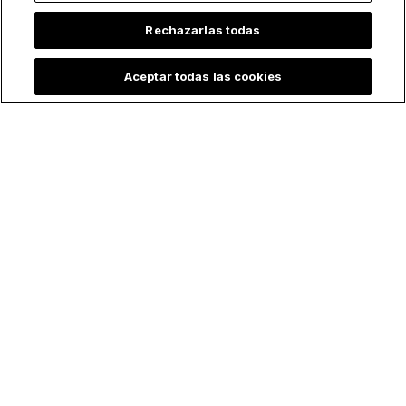
Rechazarlas todas
Aceptar todas las cookies
¿Disfrutas de nuestro
contenido?
recíbelo en tu