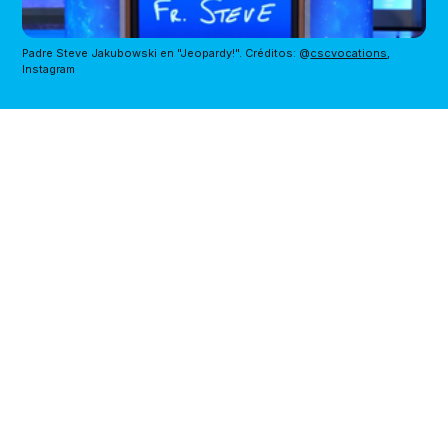
Padre Steve Jakubowski en "Jeopardy!". Créditos: @
cscvocations
, 
Instagram