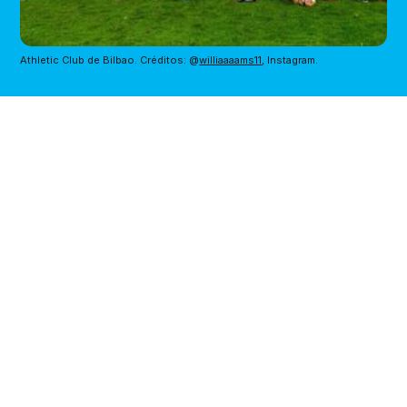
Athletic Club de Bilbao. Créditos: @
williaaaams11
, Instagram.