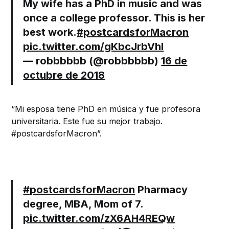
My wife has a PhD in music and was
once a college professor. This is her
best work.
#postcardsforMacron
pic.twitter.com/gKbcJrbVhI
— robbbbbb (@robbbbbb)
16 de
octubre de 2018
“Mi esposa tiene PhD en música y fue profesora
universitaria. Este fue su mejor trabajo.
#postcardsforMacron”.
#postcardsforMacron
Pharmacy
degree, MBA, Mom of 7.
pic.twitter.com/zX6AH4REQw