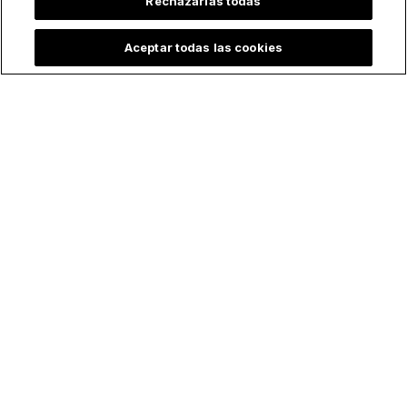
Rechazarlas todas
Aceptar todas las cookies
Del ateísmo a la fe
Quinceañera rinde
católica: Popular
emotivo tributo a la
pareja de
Virgen en sus XV… y
influencers recibe el
se hace viral
Bautismo a los 30
años