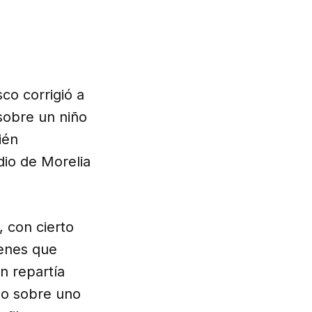
co corrigió a
 sobre un niño
ién
dio de Morelia
 con cierto
venes que
n repartía
do sobre uno