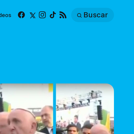
Buscar
deos
Facebook
X
Instagram
TikTok
RSS