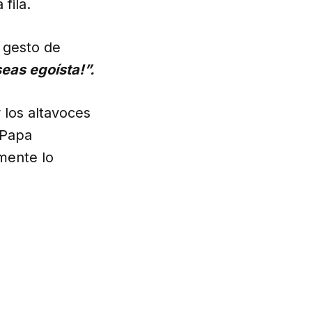
fila.
 gesto de
eas egoísta!”.
los altavoces
 Papa
mente lo