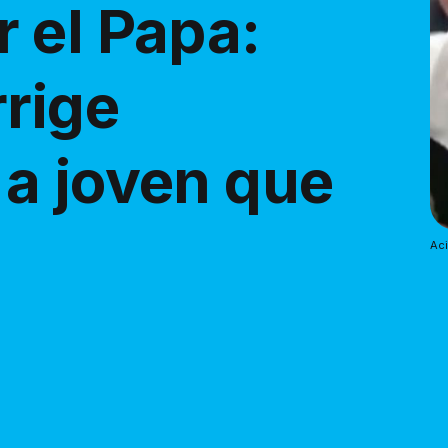
 el Papa:
rrige
a joven que
Aci