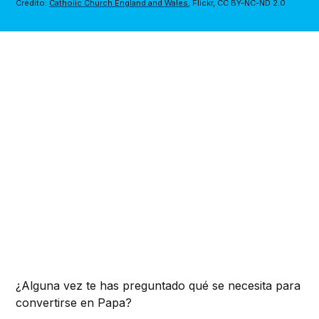
Crédito: 
Catholic Church England and Wales
, Flickr, CC BY-NC-ND 2.0 
¿Alguna vez te has preguntado qué se necesita para
convertirse en Papa?