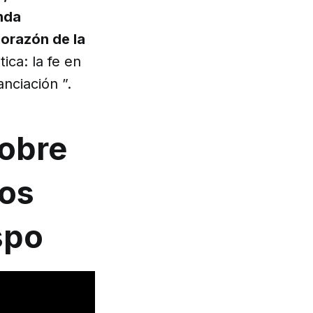
nda
corazón de la
tica: la fe en
nciación ”.
sobre
ros
spo