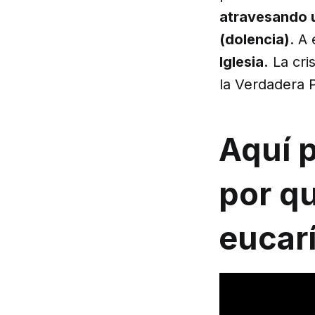
atravesando 
(dolencia)
. A 
Iglesia.
La cris
la Verdadera P
Aquí p
por qu
eucarí