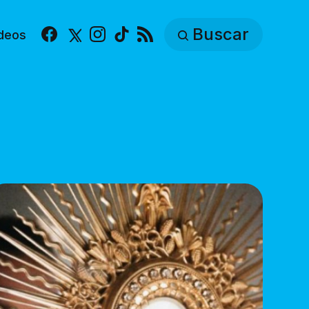
Buscar
deos
Facebook
X
Instagram
TikTok
RSS