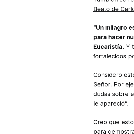
Beato de Carlo
“
Un milagro es
para hacer nue
Eucaristía
. Y 
fortalecidos p
Considero esto
Señor. Por ej
dudas sobre e
le apareció”.
Creo que esto
para demostra