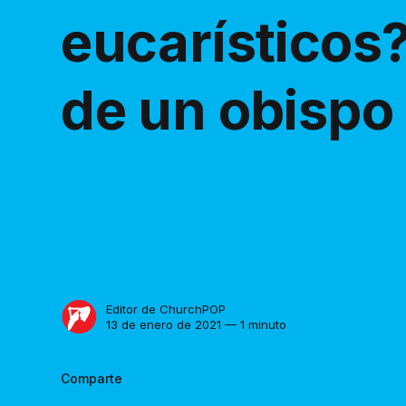
eucarísticos?
de un obispo
Editor de ChurchPOP
13 de enero de 2021 — 1 minuto
Comparte