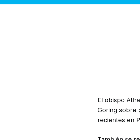
El obispo Ath
Goring sobre 
recientes en P
También se re