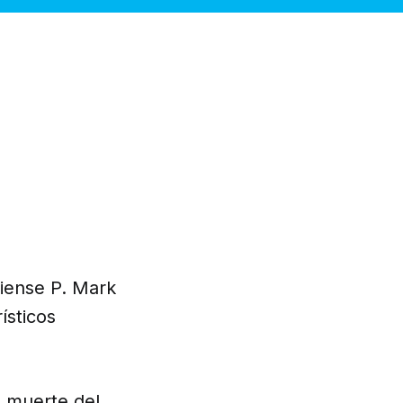
diense P. Mark
ísticos
a
muerte del