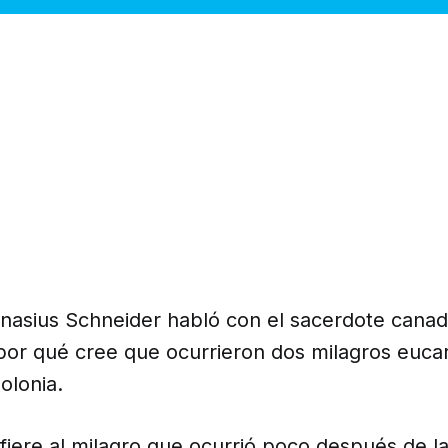
anasius Schneider habló con el sacerdote cana
por qué cree que ocurrieron dos milagros eucar
olonia.
fiere al milagro que ocurrió poco después de l