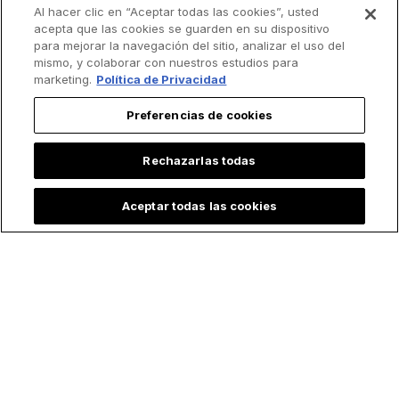
Al hacer clic en “Aceptar todas las cookies”, usted
razones de Miss
Virgen frente al
acepta que las cookies se guarden en su dispositivo
Brasil para rendir
Cristo Redentor no
para mejorar la navegación del sitio, analizar el uso del
homenaje a Nuestra
es real
mismo, y colaborar con nuestros estudios para
Señora de
marketing.
Política de Privacidad
Aparecida
Preferencias de cookies
Rechazarlas todas
Aceptar todas las cookies