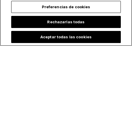
Preferencias de cookies
Rechazarlas todas
Aceptar todas las cookies
Todo se quemó…
Del ateísmo a la fe
excepto ella: Estatua
católica: Popular
de la Virgen María
pareja de