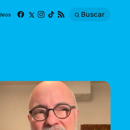
Buscar
deos
Facebook
X
Instagram
TikTok
RSS