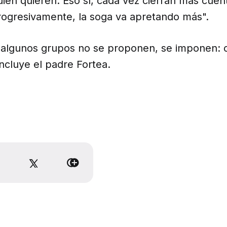
ien quieren. Eso sí, cada vez cierran más cuent
rogresivamente, la soga va apretando más".
l algunos grupos no se proponen, se imponen: 
ncluye el padre Fortea.