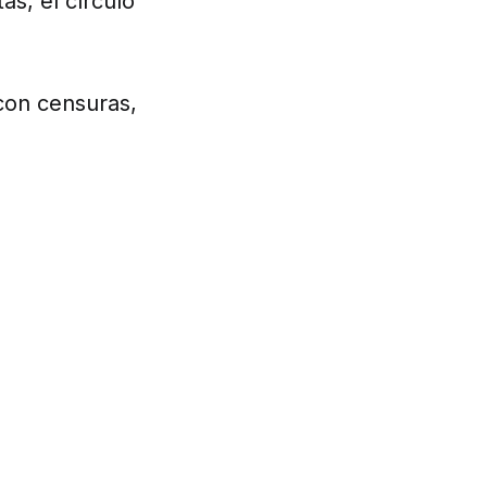
as, el círculo
con censuras,