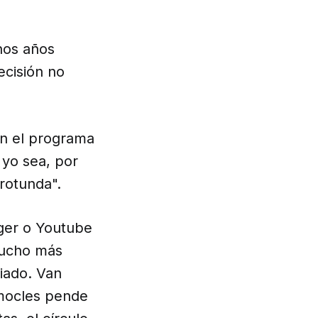
nos años
ecisión no
en el programa
 yo sea, por
rotunda".
gger o Youtube
mucho más
iado. Van
amocles pende