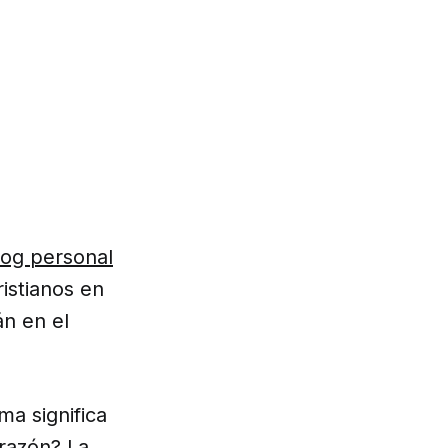
log personal
ristianos en
án en el
a significa
 razón? La