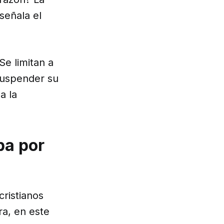
señala el
e limitan a
 suspender su
a la
pa por
cristianos
ra, en este