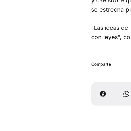
y cae sobre qu
se estrecha p
"Las ideas de
con leyes", co
Comparte