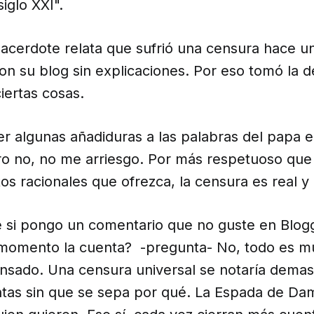
iglo XXI".
sacerdote relata que sufrió una censura hace u
n su blog sin explicaciones. Por eso tomó la d
iertas cosas.
r algunas añadiduras a las palabras del papa 
ro no, no me arriesgo. Por más respetuoso que
 racionales que ofrezca, la censura es real y 
ue si pongo un comentario que no guste en Blo
 momento la cuenta? -pregunta- No, todo es 
pensado. Una censura universal se notaría demas
tas sin que se sepa por qué. La Espada de D