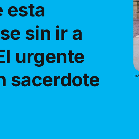
 esta
e sin ir a
El urgente
n sacerdote
Cré