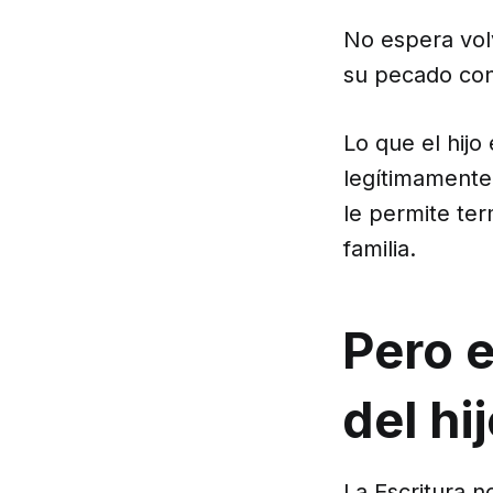
No espera volv
su pecado con
Lo que el hij
legítimamente
le permite ter
familia.
Pero e
del h
La Escritura n