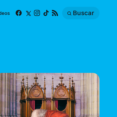
Buscar
deos
Facebook
X
Instagram
TikTok
RSS