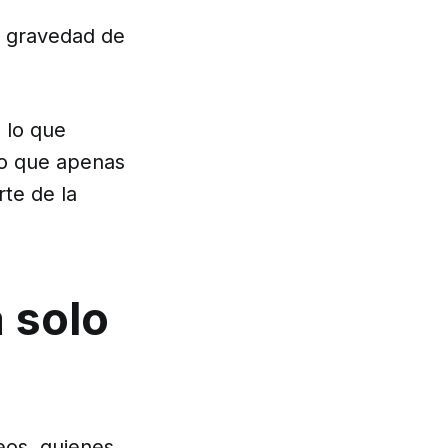
a gravedad de
 lo que
so que apenas
rte de la
a solo
seos, quienes