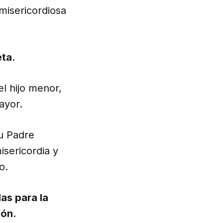
 misericordiosa
ta.
l hijo menor,
ayor.
u Padre
isericordia y
o.
las para la
ión.