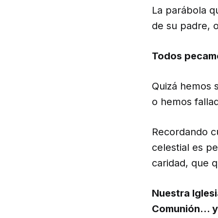
La parábola qu
de su padre, 
Todos pecamo
Quizá hemos s
o hemos fallad
Recordando cu
celestial es p
caridad, que q
Nuestra Iglesi
Comunión… y f