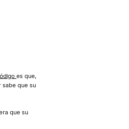
ródigo
es que,
r sabe que su
pera que su