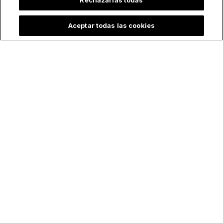
Rechazarlas todas
Aceptar todas las cookies
Todo se quemó…
Del ateísmo a la fe
excepto ella: Estatua
católica: Popular
de la Virgen María
pareja de
permanece en pie y
influencers recibe el
da esperanza tras
Bautismo a los 30
incendios
años