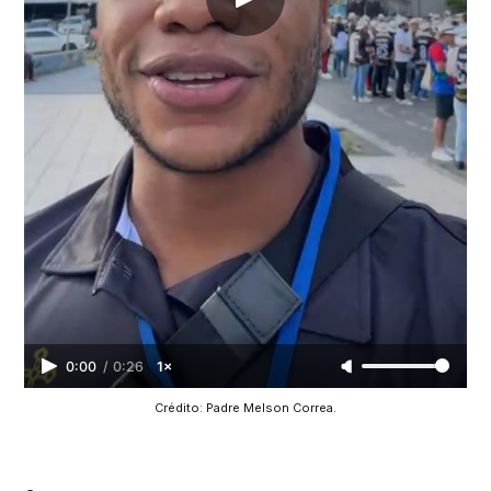
0:00
/
0:26
1×
Crédito: Padre Melson Correa.