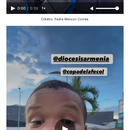
0:00
/
0:39
1×
Crédito: Padre Melson Correa.