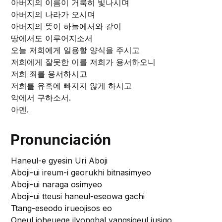
아버지의 이름이 거룩히 빛나시며
아버지의 나라가 오시며
아버지의 뜻이 하늘에서와 같이
땅에서도 이루어지소서
오늘 저희에게 일용할 양식을 주시고
저희에게 잘못한 이를 저희가 용서하오니
저희 죄를 용서하시고
저희를 유혹에 빠지지 않게 하시고
악에서 구하소서.
아멘.
Pronunciación
Haneul-e gyesin Uri Aboji
Aboji-ui ireum-i georukhi bitnasimyeo
Aboji-ui naraga osimyeo
Aboji-ui tteusi haneul-eseowa gachi
Ttang-eseodo irueojisos eo
Oneul joheuege ilyonghal yangsigeul jusigo