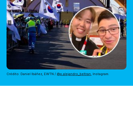
Crédito: Daniel Ibáñez, EWTN / 
@p.alejandro_beltran
, Instagram.