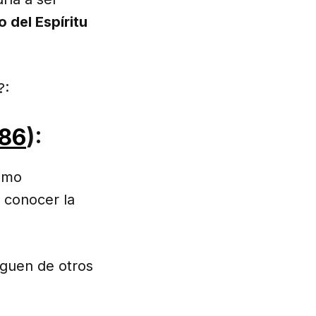
 del Espíritu
?:
786
):
como
a conocer la
inguen de otros