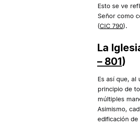
Esto se ve ref
Señor como co
(
CIC 790
).
La Iglesi
– 801
)
Es así que, al
principio de t
múltiples man
Asimismo, cad
edificación de 