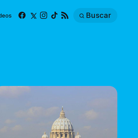
Buscar
deos
Facebook
X
Instagram
TikTok
RSS