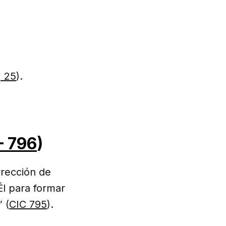
, 25
).
– 796
)
rrección de
Él para formar
” (
CIC 795
).