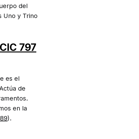
Cuerpo del
 Uno y Trino
CIC 797
e es el
 Actúa de
cramentos.
mos en la
789
).