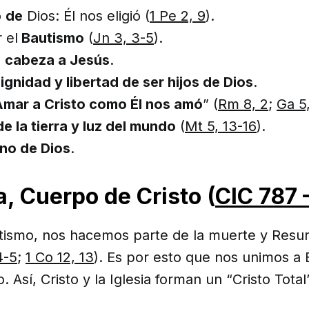
o
de
Dios: Él nos eligió (
1 Pe 2, 9
).
 el
Bautismo
(
Jn 3, 3-5
).
o
cabeza a Jesús
.
ignidad y libertad de ser hijos de Dios
.
mar a Cristo como Él nos amó
” (
Rm 8, 2
;
Ga 5
de la tierra y luz del mundo
(
Mt 5, 13-16
).
no de Dios
.
a, Cuerpo de Cristo (
CIC 787 
utismo, nos hacemos parte de la muerte y Resu
4-5
;
1 Co 12, 13
). Es por esto que nos unimos a 
 Así, Cristo y la Iglesia forman un “Cristo Total