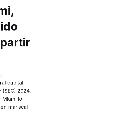
mi,
ido
partir
e
al cubital
e (SEC) 2024,
e Miami lo
 en mariscal