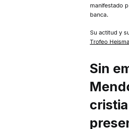
manifestado p
banca.
Su actitud y s
Trofeo Heism
Sin e
Mendo
crist
presen