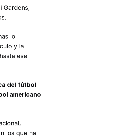
i Gardens,
os.
nas lo
culo y la
 hasta ese
a del fútbol
tbol americano
acional,
on los que ha