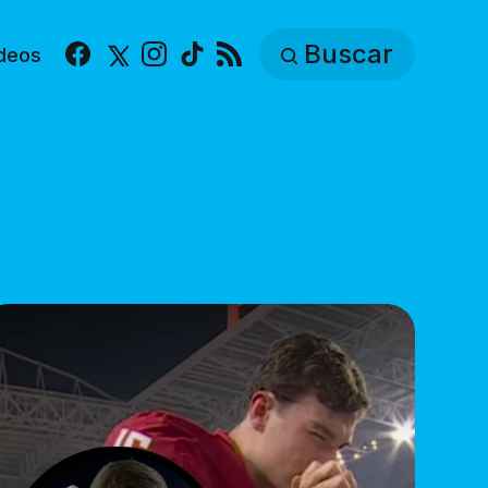
Buscar
deos
Facebook
X
Instagram
TikTok
RSS