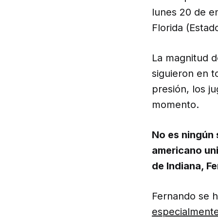
lunes 20 de e
Florida (Estad
La magnitud de
siguieron en t
presión, los j
momento.
No es ningún 
americano uni
de Indiana, F
Fernando se ha
especialmente 