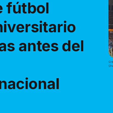
 fútbol
iversitario
las antes del
l
Cré
Ch
nacional