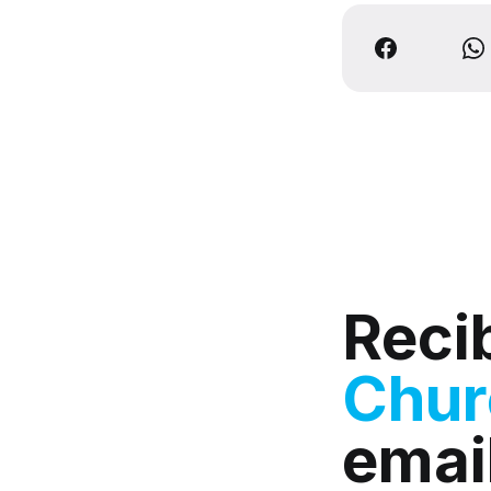
Reci
Chu
emai