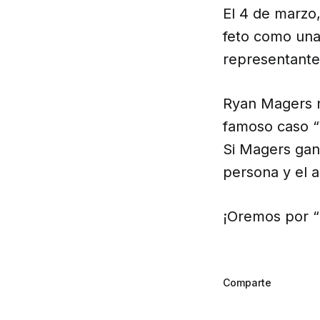
El 4 de marzo,
feto como un
representante 
Ryan Magers n
famoso caso “
Si Magers gana
persona y el a
¡Oremos por 
Comparte