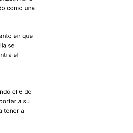
ado como una
mento en que
lla se
ntra el
ndó el 6 de
bortar a su
a tener al