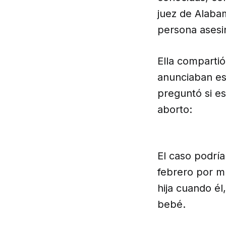
juez de Alaba
persona asesi
Ella comparti
anunciaban est
preguntó si e
aborto:
El caso podrí
febrero por m
hija cuando él
bebé.