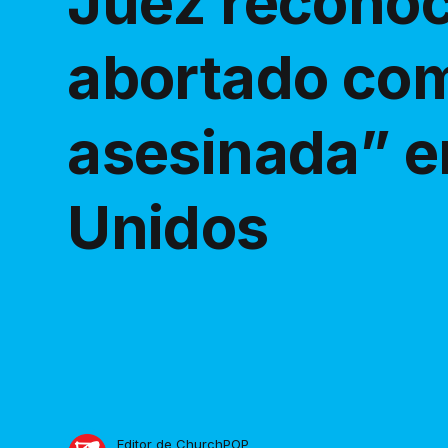
Juez reconoc
abortado co
asesinada” e
Unidos
Editor de ChurchPOP