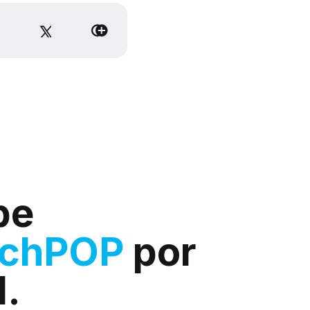
be
rchPOP
por
l.