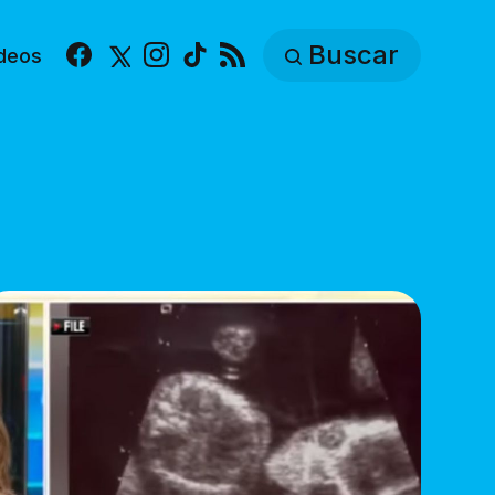
Buscar
deos
Facebook
X
Instagram
TikTok
RSS