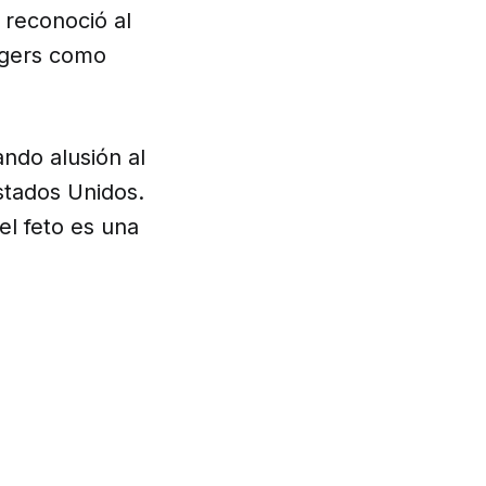
 reconoció al
agers como
ndo alusión al
stados Unidos.
el feto es una