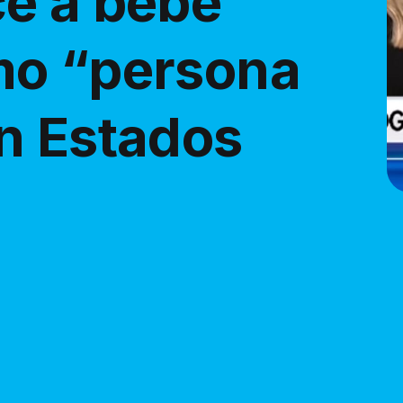
e a bebé
mo “persona
n Estados