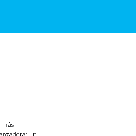
s más
ranzadora: un