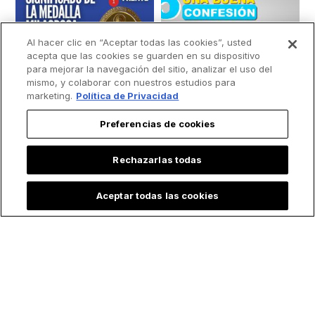
Al hacer clic en “Aceptar todas las cookies”, usted
acepta que las cookies se guarden en su dispositivo
para mejorar la navegación del sitio, analizar el uso del
mismo, y colaborar con nuestros estudios para
marketing.
Política de Privacidad
Preferencias de cookies
Rechazarlas todas
Aceptar todas las cookies
La historia de la
Estos son los cinco
Medalla Milagrosa y
pasos que debes
el significado que
seguir para una
esconde su diseño
buena confesión