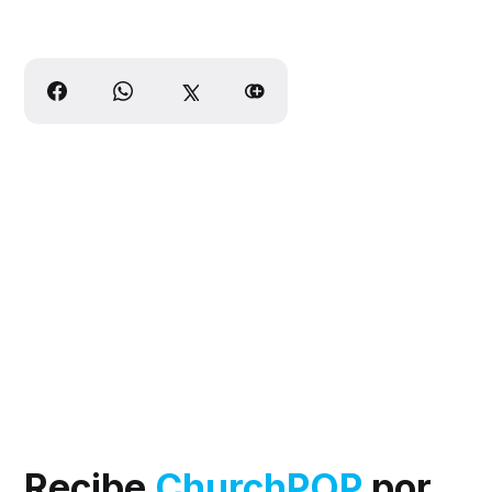
Recibe
ChurchPOP
por