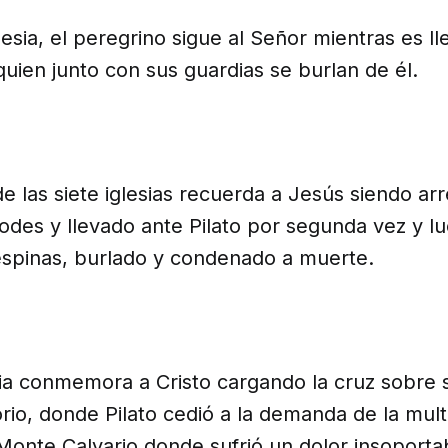
glesia, el peregrino sigue al Señor mientras es l
uien junto con sus guardias se burlan de él.
e las siete iglesias recuerda a Jesús siendo ar
des y llevado ante Pilato por segunda vez y l
spinas, burlado y condenado a muerte.
esia conmemora a Cristo cargando la cruz sobre
rio, donde Pilato cedió a la demanda de la mult
l Monte Calvario donde sufrió un dolor insoporta