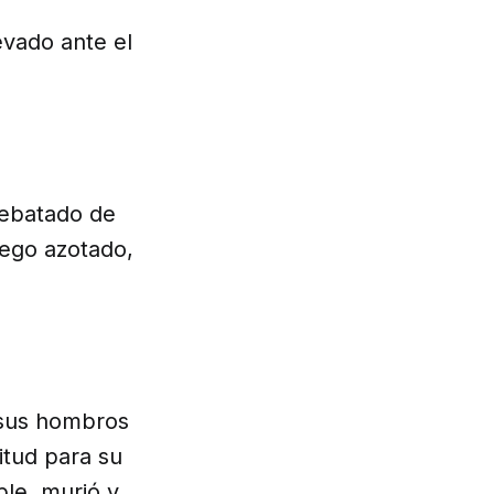
levado ante el
rebatado de
uego azotado,
 sus hombros
itud para su
ble, murió y