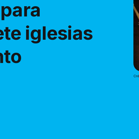
 para
ete iglesias
nto
Cré