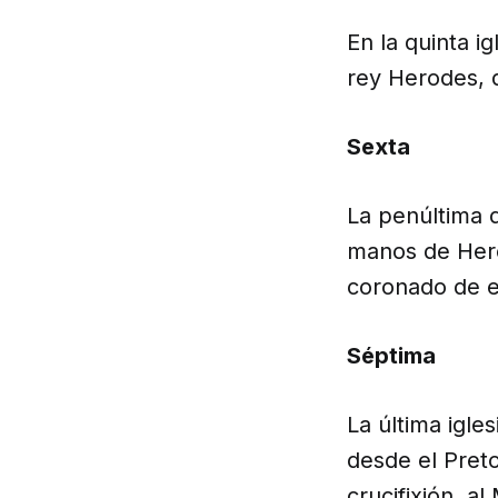
En la quinta i
rey Herodes, q
Sexta
La penúltima d
manos de Hero
coronado de e
Séptima
La última igl
desde el Preto
crucifixión, a