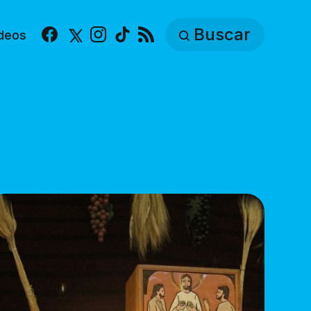
Buscar
deos
Facebook
X
Instagram
TikTok
RSS