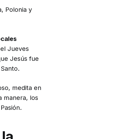
a, Polonia y
ocales
del Jueves
 que Jesús fue
 Santo.
poso, medita en
a manera, los
 Pasión.
 la