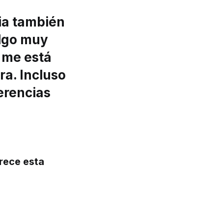
lia también
algo muy
r me está
ra. Incluso
erencias
frece esta