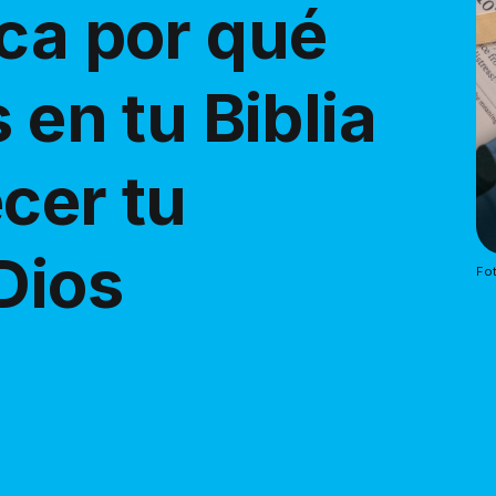
ica por qué
 en tu Biblia
cer tu
Dios
Fot