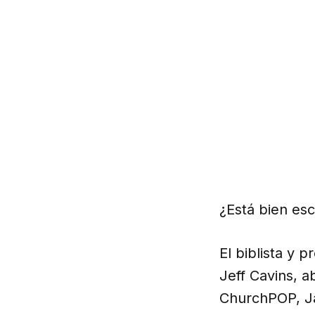
¿Está bien escr
El biblista y 
Jeff Cavins, a
ChurchPOP, Ja