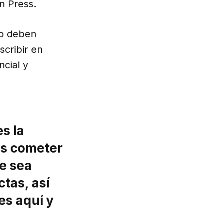
n Press.
no deben
cribir en
ncial y
es la
es cometer
ue sea
tas, así
es aquí y