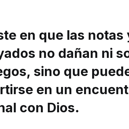
iste en que las notas 
yados no dañan ni s
legos, sino que pued
rtirse en un encuent
nal con Dios.