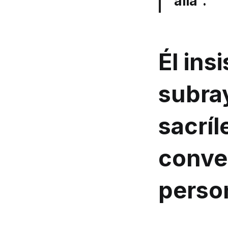
allá”.
Él ins
subra
sacrí
conve
perso