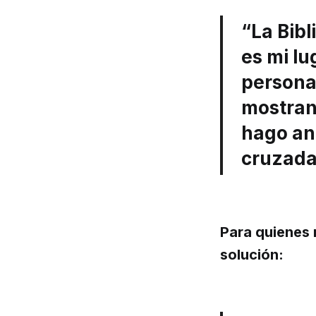
“La Bibl
es mi lu
personal
mostrand
hago an
cruzada
Para quienes n
solución: