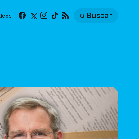
Buscar
deos
Facebook
X
Instagram
TikTok
RSS