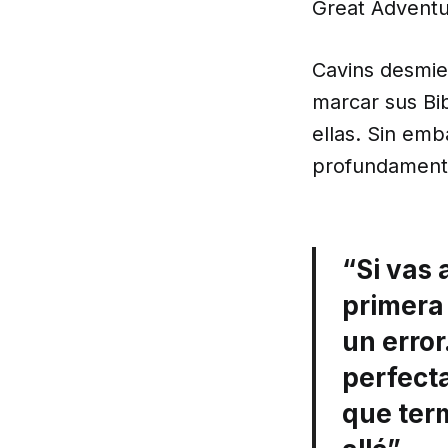
Great Adventu
Cavins desmie
marcar sus Bi
ellas. Sin emb
profundament
“Si vas a
primera 
un error
perfecta
que ter