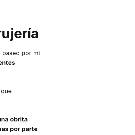
ujería
n paseo por mi
entes
 que
una obrita
bas por parte