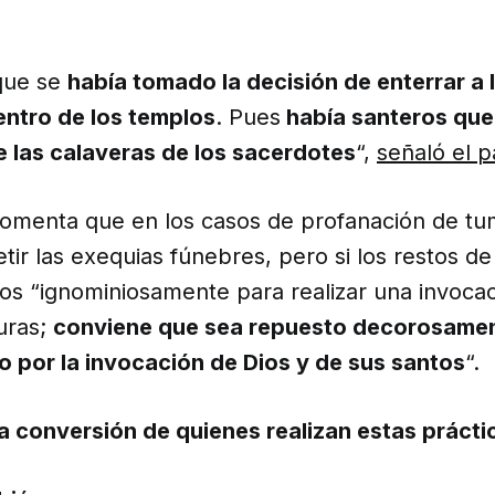
que se
había tomado la decisión de enterrar a 
ntro de los templos
. Pues
había santeros que
 las calaveras de los sacerdotes
“,
señaló el p
comenta que en los casos de profanación de t
tir las exequias fúnebres, pero si los restos d
os “ignominiosamente para realizar una invocac
uras;
conviene que sea repuesto decorosamen
o por la invocación de Dios y de sus santos
“.
a conversión de quienes realizan estas prácti