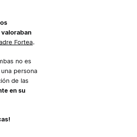
los
 valoraban
adre Fortea
.
umbas no es
e una persona
ión de las
te en su
cas!