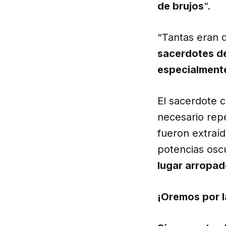
de brujos
“.
“Tantas eran 
sacerdotes de
especialmente
El sacerdote 
necesario repe
fueron extraíd
potencias osc
lugar arropad
¡Oremos por l