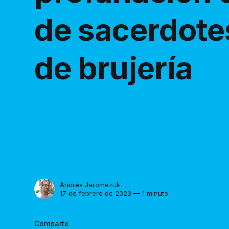
de sacerdotes
de brujería
Andrés Jaromezuk
17 de febrero de 2023 — 1 minuto
Comparte