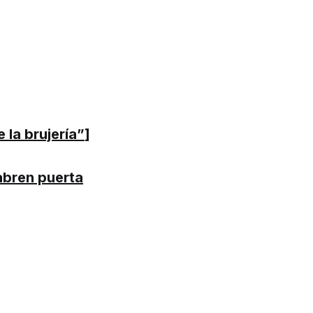
 la brujería”
]
abren puerta