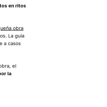
tos en ritos
ueña obra
os. La guía
e a casos
obra, el
por la