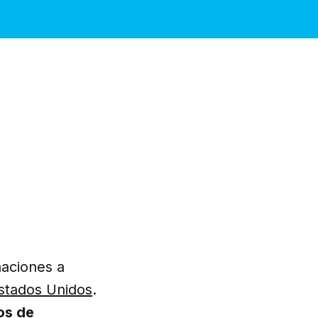
naciones a
stados Unidos
.
os de