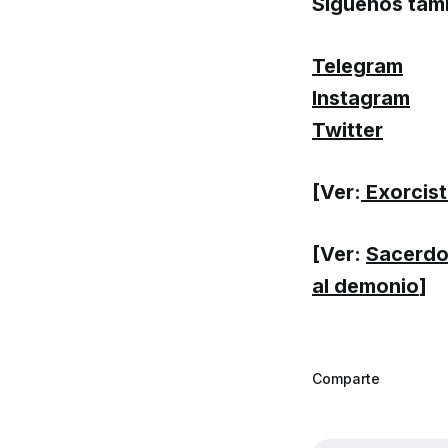
Síguenos tam
Telegram
Instagram
Twitter
[Ver:
Exorcista
[Ver:
Sacerdot
al demonio
]
Comparte