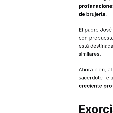
profanaciones
de brujería
.
El padre José
con propuesta 
está destinad
similares.
Ahora bien, al 
sacerdote rel
creciente pr
Exorci