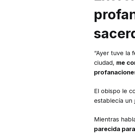
profa
sacerd
“Ayer tuve la 
ciudad,
me co
profanaciones
El obispo le 
establecía un
Mientras habla
parecida para