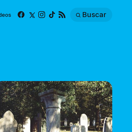
Buscar
deos
Facebook
X
Instagram
TikTok
RSS