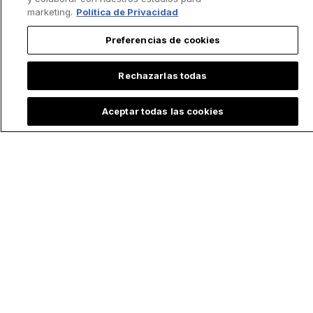
marketing.
Política de Privacidad
Preferencias de cookies
Rechazarlas todas
¿Por qué la Virgen
Club de fútbol
María aparece con
europeo dedica su
Aceptar todas las cookies
distintos atuendos?
nueva camiseta a
5 "outfits" icónicos
Santa Rosa de Lima:
de la Madre de Dios
la historia detrás del
y su significado
homenaje