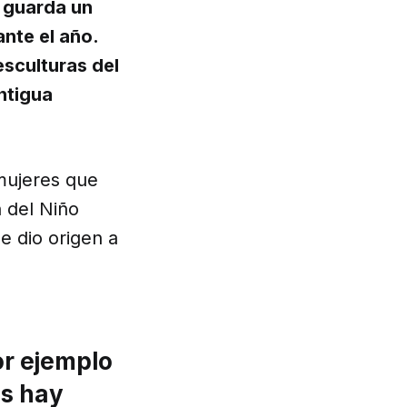
 guarda un
nte el año.
esculturas del
antigua
mujeres que
n del Niño
e dio origen a
or ejemplo
os hay