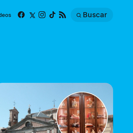
Buscar
deos
Facebook
X
Instagram
TikTok
RSS