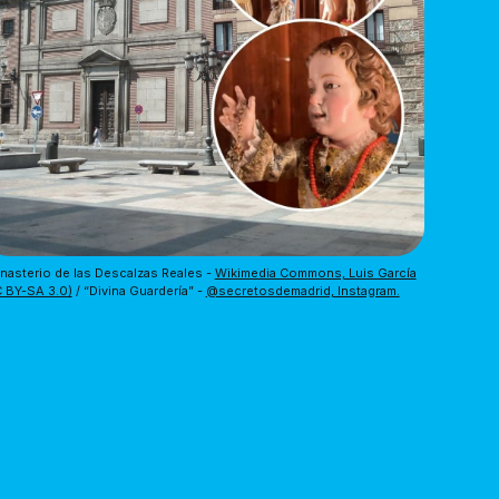
asterio de las Descalzas Reales - 
Wikimedia Commons, Luis García
 BY-SA 3.0)
 / “Divina Guardería” - 
@secretosdemadrid, Instagram.