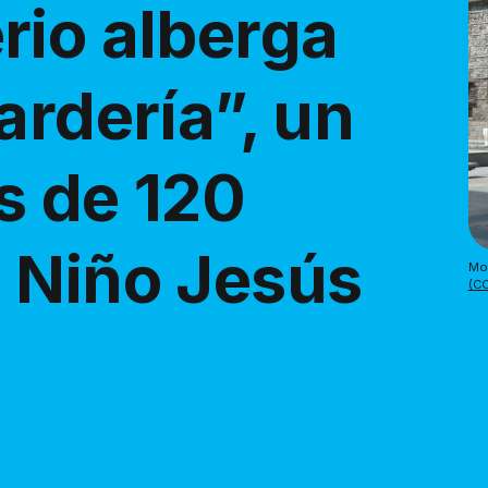
rio alberga
ardería”, un
s de 120
 Niño Jesús
Mon
(CC