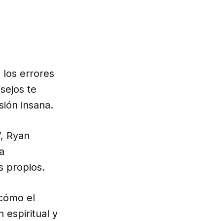
 los errores
sejos te
sión insana.
”, Ryan
a
s propios.
 cómo el
 espiritual y