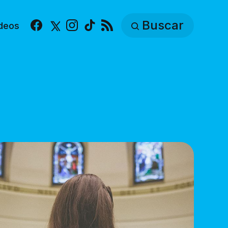
Buscar
deos
Facebook
X
Instagram
TikTok
RSS