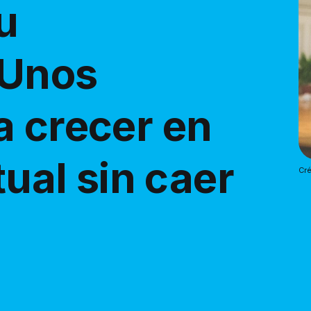
u
 Unos
a crecer en
tual sin caer
Cré