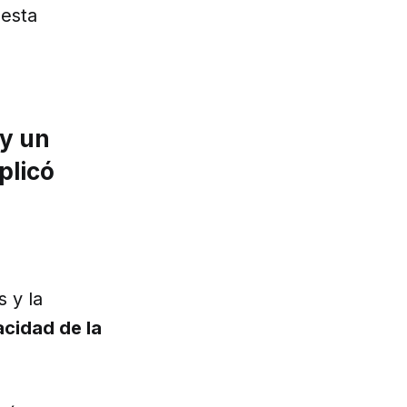
 esta
 y un
plicó
 y la
cidad de la