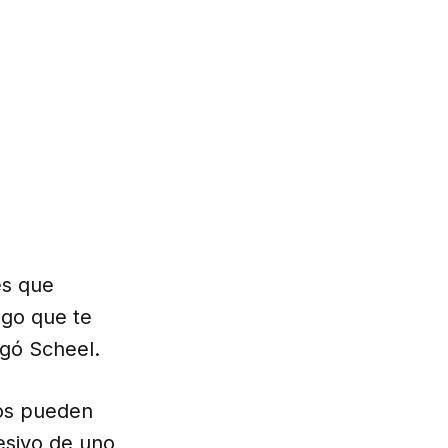
es que
lgo que te
egó Scheel.
ios pueden
sesivo de uno