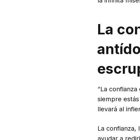
la infinita mis
La con
antído
escru
“La confianza 
siempre estás
llevará al inf
La confianza,
ayudar a redir