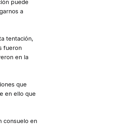
ción puede
zgarnos a
ta tentación,
s fueron
yeron en la
siones que
e en ello que
n consuelo en