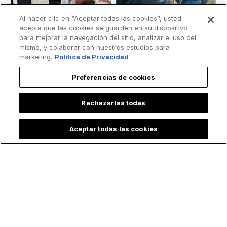
Al hacer clic en “Aceptar todas las cookies”, usted
acepta que las cookies se guarden en su dispositivo
para mejorar la navegación del sitio, analizar el uso del
mismo, y colaborar con nuestros estudios para
marketing.
Política de Privacidad
Preferencias de cookies
Del ateísmo a la fe
Quinceañera rinde
Rechazarlas todas
católica: Popular
emotivo tributo a la
pareja de
Virgen en sus XV… y
Aceptar todas las cookies
influencers recibe el
se hace viral
Bautismo a los 30
años