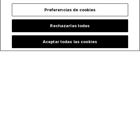
Nombre
Preferencias de cookies
Apellido
Rechazarlas todas
Aceptar todas las cookies
Correo
*
Acepto recibir otras comunicaciones de EWTN.
Puedes darte de baja de estas comunicaciones en cualquier
momento. Para obtener más información sobre cómo darte de baja,
nuestras prácticas de privacidad y cómo nos comprometemos a
proteger y respetar tu privacidad, consulta nuestra
Política de
privacidad
.