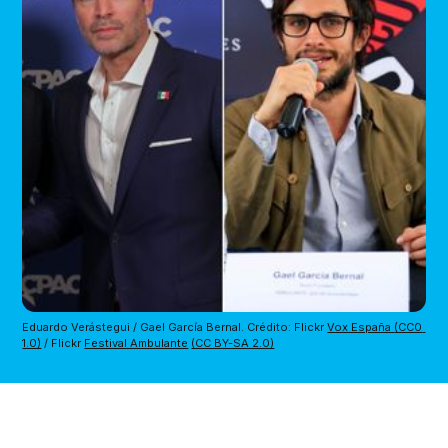
Eduardo Verástegui / Gael García Bernal. Crédito: Flickr 
Vox España 
(CC0 
1.0)
 / Flickr 
Festival Ambulante
(CC BY-SA 2.0)