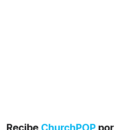
Recibe
ChurchPOP
por