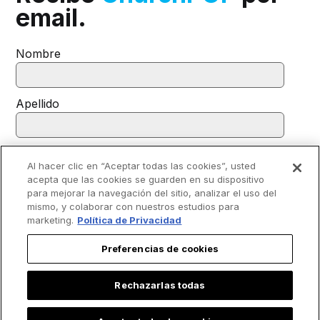
email.
Nombre
Apellido
Correo
*
Al hacer clic en “Aceptar todas las cookies”, usted
acepta que las cookies se guarden en su dispositivo
para mejorar la navegación del sitio, analizar el uso del
Acepto recibir otras comunicaciones de EWTN.
mismo, y colaborar con nuestros estudios para
marketing.
Política de Privacidad
Puedes darte de baja de estas comunicaciones en cualquier
momento. Para obtener más información sobre cómo darte de baja,
nuestras prácticas de privacidad y cómo nos comprometemos a
Preferencias de cookies
proteger y respetar tu privacidad, consulta nuestra
Política de
privacidad
.
Rechazarlas todas